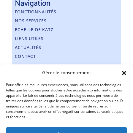
Navigation
FONCTIONNALITÉS
NOS SERVICES
ECHELLE DE KATZ
LIENS UTILES
ACTUALITÉS
CONTACT
Nos coordonnées
Gérer le consentement
Téléphone :
+32 71 14 03 50
Pour offrir les meilleures expériences, nous utilisons des technologies
Fax :
+32 71 72 79 93
telles que les cookies pour stocker et/ou accéder aux informations des
appareils. Le fait de consentir à ces technologies nous permettra de
Email :
info@inficyc.be
Support en ligne
traiter des données telles que le comportement de navigation ou les ID
uniques sur ce site. Le fait de ne pas consentir ou de retirer son
consentement peut avoir un effet négatif sur certaines caractéristiques
et fonctions.