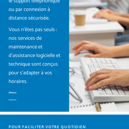
le support téléphonique
ou par connexion à
distance sécurisée.
Vous n’êtes pas seuls :
nos services de
maintenance et
d’assistance logicielle et
technique sont conçus
pour s’adapter à vos
horaires.
POUR FACILITER VOTRE QUOTIDIEN