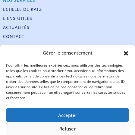
NOS SERVICES
ECHELLE DE KATZ
LIENS UTILES
ACTUALITÉS
CONTACT
Nos coordonnées
Gérer le consentement
Téléphone :
+32 71 14 03 50
Pour offrir les meilleures expériences, nous utilisons des technologies
Fax :
+32 71 72 79 93
telles que les cookies pour stocker et/ou accéder aux informations des
appareils. Le fait de consentir à ces technologies nous permettra de
Email :
info@inficyc.be
Support en ligne
traiter des données telles que le comportement de navigation ou les ID
uniques sur ce site. Le fait de ne pas consentir ou de retirer son
consentement peut avoir un effet négatif sur certaines caractéristiques
et fonctions.
Accepter
Refuser
Copyright 2025 Microcyc SRL – Tous droits réservés