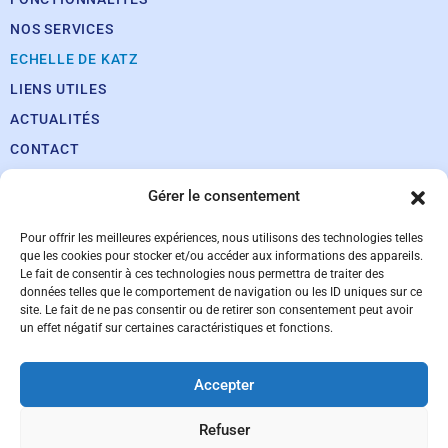
NOS SERVICES
ECHELLE DE KATZ
LIENS UTILES
ACTUALITÉS
CONTACT
Nos coordonnées
Gérer le consentement
Téléphone :
+32 71 14 03 50
Pour offrir les meilleures expériences, nous utilisons des technologies telles
que les cookies pour stocker et/ou accéder aux informations des appareils.
Fax :
+32 71 72 79 93
Le fait de consentir à ces technologies nous permettra de traiter des
Email :
info@inficyc.be
données telles que le comportement de navigation ou les ID uniques sur ce
Support en ligne
site. Le fait de ne pas consentir ou de retirer son consentement peut avoir
un effet négatif sur certaines caractéristiques et fonctions.
Accepter
Refuser