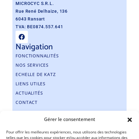
MICROCYC S.R.L.
Rue René Delhaize, 136
6043 Ransart
TVA: BE0874.557.641
Navigation
FONCTIONNALITÉS
NOS SERVICES
ECHELLE DE KATZ
LIENS UTILES
ACTUALITÉS
CONTACT
Nos coordonnées
Gérer le consentement
Téléphone :
+32 71 14 03 50
Pour offrir les meilleures expériences, nous utilisons des technologies
Fax :
+32 71 72 79 93
telles que les cookies pour stocker et/ou accéder aux informations des