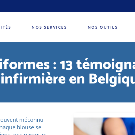
Echelle de Katz
Liens utiles
ITÉS
NOS SERVICES
NOS OUTILS
Echelle de Katz
niformes : 13 témoig
Liens utiles
té infirmière en Belgiq
, souvent méconnu
 chaque blouse se
diens, des parcours