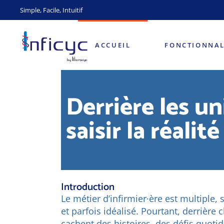
Simple, Facile, Intuitif
Patients – Soins
MyCareNet
ACCUEIL
FONCTIONNAL
Facturation
Mobicyc
Patients – Soins
Derrière les u
MyCareNet
saisir la réali
Facturation
Mobicyc
Introduction
Le métier d’infirmier·ère est multiple
et parfois idéalisé. Pourtant, derrière
cachent des histoires, des défis quoti