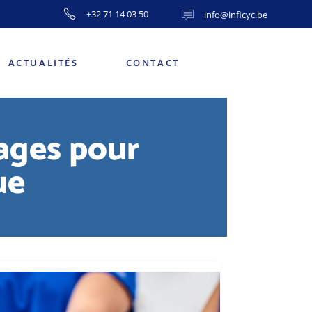
+32 71 14 03 50
info@inficyc.be
ACTUALITÉS
CONTACT
nages pour
ue