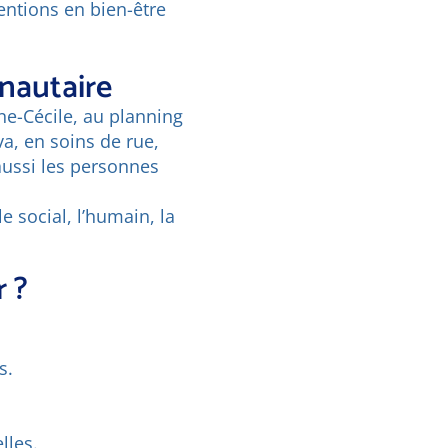
entions en bien-être
unautaire
e-Cécile, au planning
a, en soins de rue,
aussi les personnes
e social, l’humain, la
r ?
s.
lles.