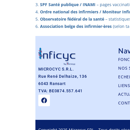
SPF Santé publique / INAMI
– pages vaccinati
Ordre national des infirmiers / Moniteur Inf
Observatoire fédéral de la santé
– statistique
Association belge des infirmier·ères
(selon ta
Nav
FONC
NOS 
MICROCYC S.R.L.
Rue René Delhaize, 136
ECHE
6043 Ransart
LIENS
TVA: BE0874.557.641
ACTU
CONT
Copyright 2025 Microcyc SRL – Tous droits rése