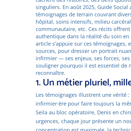
singuliers. En août 2025, Guide Social 
témoignages de terrain couvrant divers
hôpital, soins intensifs, milieu carcéra
communautaire, etc. Ces récits offren
authentique dans la réalité du soin en
article s’appuie sur ces témoignages, e
sources, pour dresser un portrait nua
infirmier — ses enjeux, ses forces, ses
souligner pourquoi il est essentiel de 
reconnaître.
1. Un métier pluriel, mil
Les témoignages illustrent une vérité :
infirmier·ère pour faire toujours la mê
Seila au bloc opératoire, Denis en chi
urgences, chaque jour présente un nou
concentration est maximale, la technic