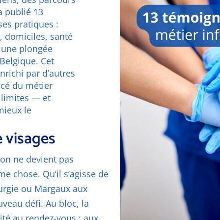
a publié 13
es pratiques :
l, domiciles, santé
t une plongée
 Belgique. Cet
nrichi par d’autres
ncé du métier
 limites — et
mieux le
le visages
 on ne devient pas
me chose. Qu’il s’agisse de
rurgie ou Margaux aux
veau défi. Au bloc, la
ité au rendez-vous ; aux