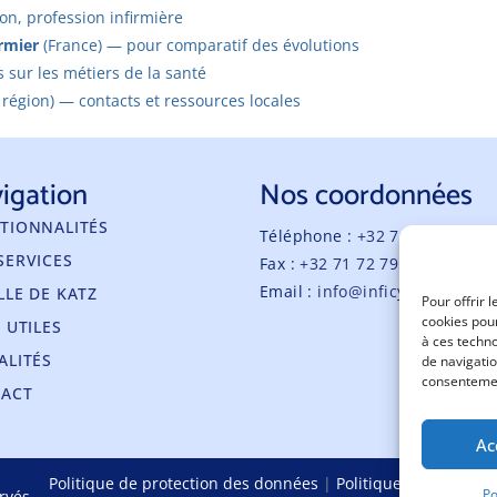
on, profession infirmière
irmier
(France) — pour comparatif des évolutions
s sur les métiers de la santé
 région) — contacts et ressources locales
igation
Nos coordonnées
TIONNALITÉS
Téléphone :
+32 71 14 03 50
SERVICES
Fax :
+32 71 72 79 93
Email :
info@inficyc.be
LLE DE KATZ
Pour offrir 
cookies pour
 UTILES
à ces techn
ALITÉS
de navigatio
consentement
ACT
Ac
Politique de protection des données
|
Politique de
Po
rvés